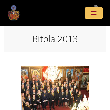
MK
Toggle
naviga
Bitola 2013