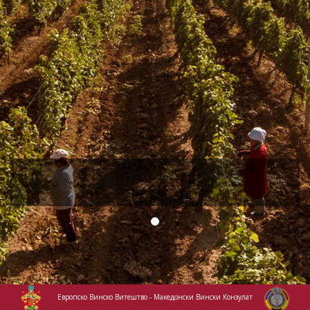
Eвропско Винско Витештво - Македонски Вински Конзулат