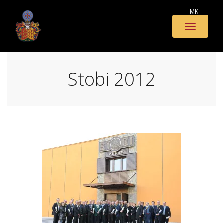
MK
Toggle
naviga
Stobi 2012