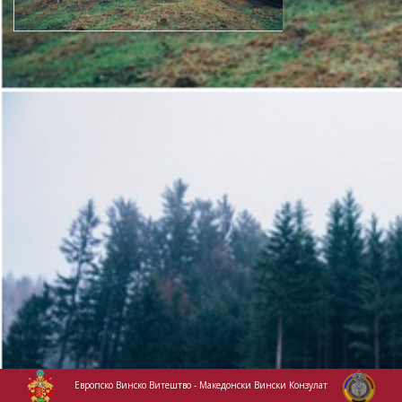
Eвропско Винско Витештво - Македонски Вински Конзулат